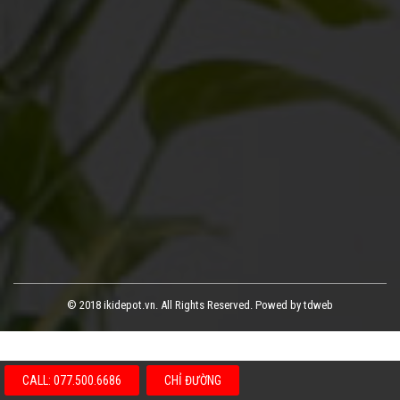
© 2018 ikidepot.vn. All Rights Reserved.
Powed by tdweb
CALL: 077.500.6686
CHỈ ĐƯỜNG