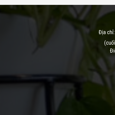
Địa chỉ
(cuố
Đi