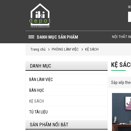
I
DANH MỤC SẢN PHẨM
NỘI THẤT I
Trang chủ
PHÒNG LÀM VIỆC
KỆ SÁCH
KỆ SÁC
DANH MỤC
BÀN LÀM VIỆC
Sắp xếp the
BÀN HỌC
KỆ SÁCH
TỦ TÀI LIỆU
SẢN PHẨM NỔI BẬT