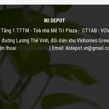
IKI DEPOT
: Tầng 1 TTTM - Toà nhà Mễ Trì Plaza - CT1AB - VO
i đường Lương Thế Vinh, đối diện khu Vinhomes Gree
ện thoai:
077.500.6686
| Email:
ikidepot.vn@gmail.