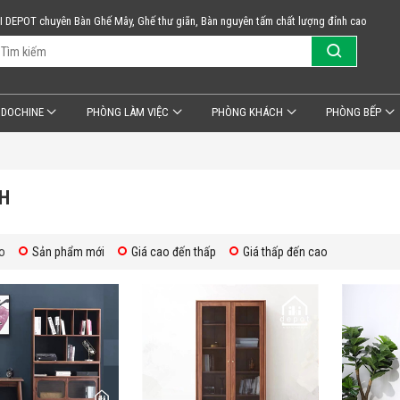
KI DEPOT chuyên Bàn Ghế Mây, Ghế thư giãn, Bàn nguyên tấm chất lượng đỉnh cao
NDOCHINE
PHÒNG LÀM VIỆC
PHÒNG KHÁCH
PHÒNG BẾP
H
o
Sản phẩm mới
Giá cao đến thấp
Giá thấp đến cao