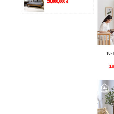
20,000,000 đ
TỦ -
18