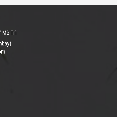
V Mễ Trì
nbay)
com