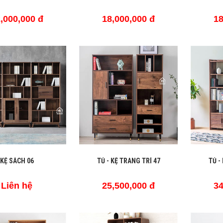
,000,000 đ
18,000,000 đ
18
KỆ SÁCH 06
TỦ - KỆ TRANG TRÍ 47
TỦ -
Liên hệ
25,500,000 đ
34