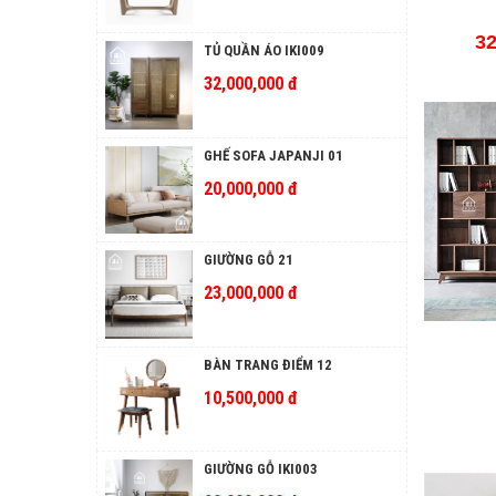
32
TỦ QUẦN ÁO IKI009
32,000,000 đ
GHẾ SOFA JAPANJI 01
20,000,000 đ
GIƯỜNG GỖ 21
23,000,000 đ
BÀN TRANG ĐIỂM 12
10,500,000 đ
GIƯỜNG GỖ IKI003