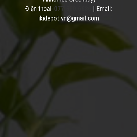
Điện thoai:
077.500.6686
| Email:
ikidepot.vn@gmail.com