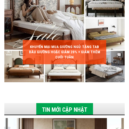
KHUYẾN MẠI MUA GIƯỜNG NGỦ: TẶNG TAB
ĐẦU GIƯỜNG HOẶC GIẢM 20% + GIẢM THÊM
CUỐI TUẦN
TIN MỚI CẬP NHẬT