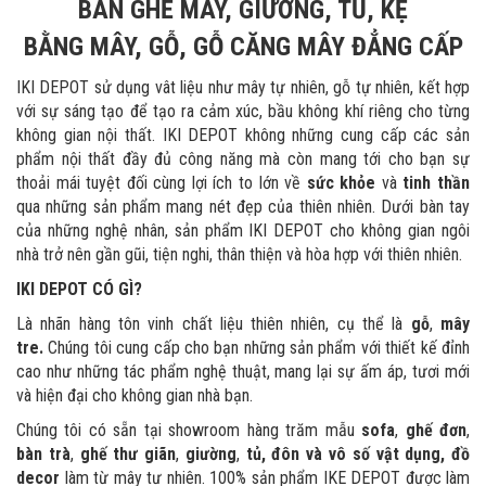
BÀN GHẾ MÂY, GIƯỜNG, TỦ, KỆ
BẰNG MÂY, GỖ, GỖ CĂNG MÂY ĐẲNG CẤP
IKI DEPOT sử dụng vât liệu như mây tự nhiên, gỗ tự nhiên, kết hợp
với sự sáng tạo để tạo ra cảm xúc, bầu không khí riêng cho từng
không gian nội thất.
IKI DEPOT không những cung cấp các sản
phẩm nội thất đầy đủ công năng mà còn mang tới cho bạn
sự
thoải mái tuyệt đối cùng lợi ích to lớn về
sức khỏe
và
tinh thần
qua những sản phẩm mang
nét đẹp của thiên nhiên. Dưới bàn tay
của những nghệ nhân, sản phẩm IKI DEPOT cho không gian ngôi
nhà trở nên gần gũi, tiện nghi, thân thiện và hòa hợp với thiên nhiên.
IKI DEPOT CÓ GÌ?
Là nhãn hàng tôn vinh chất liệu thiên nhiên, cụ thể là
gỗ
,
mây
tre.
Chúng tôi cung cấp cho bạn những sản phẩm với thiết kế đỉnh
cao như những tác phẩm nghệ thuật, man
g lại sự ấm áp, tươi mới
và hiện đại cho không gian nhà bạn.
Chúng tôi có sẵn tại showroom hàng trăm mẫu
sofa
,
ghế đơn
,
bàn trà
,
ghế thư giãn
,
giường
,
tủ, đôn và vô số vật dụng, đồ
decor
làm từ mây tư nhiên. 100% sản phẩm IKE DEPOT được làm