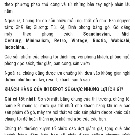
theo phương pháp thủ công và từ những bàn tay nghệ nhân lâu
năm.
Ngoài ra, Chúng tôi có sẵn nhiều mẫu nội thất gỗ như: Bàn nguyên
tấm; Ghế ăn; Giường; Tủ; Kệ; Bình phong bằng gỗ; Gỗ căng
mây theo phong cách
Scandinavian, Mid-
Century, Minimalism, Retro, Vintage, Rustic, Wabisabi,
Indochina...
Các sản phẩm của chúng tôi
thích hợp với phòng khách, phòng ngủ,
phòng đọc sách, thư giãn, ban công, sân vườn…
Ngoài ra, chúng cũng được ưa chuộng khi đưa vào không gian nghỉ
dưỡng như homestay, resort, khách sạn 5 sao…
KHÁCH HÀNG CỦA IKI DEPOT SẼ ĐƯỢC NHỮNG LỢI ÍCH GÌ?
Giá cả tốt nhất:
So với mặt bằng chung của thị trường, chúng tôi
cam kết mang lại mức giá tốt nhất cho khách hàng khi mua các
sản phẩm đồ gỗ, mây tre nội thất và các sản phẩm decor khác của
chúng tôi để hoàn thành ngôi nhà mơ ước của các bạn.
Chúng tôi thường xuyên tổ chức các đợt giảm giá, tặng quà cho