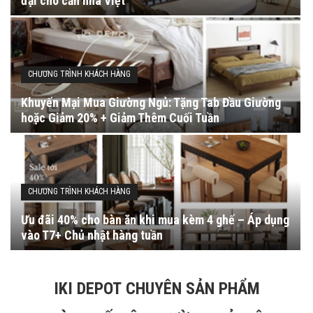
đại cho căn nhà Việt
CHƯƠNG TRÌNH KHÁCH HÀNG
Khuyến Mại Mua Giường Ngủ: Tặng Tab Đầu Giường
hoặc Giảm 20% + Giảm Thêm Cuối Tuần
CHƯƠNG TRÌNH KHÁCH HÀNG
Ưu đãi 40% cho bàn ăn khi mua kèm 4 ghế – Áp dụng
vào T7+ Chủ nhật hàng tuần
IKI DEPOT CHUYÊN SẢN PHẨM