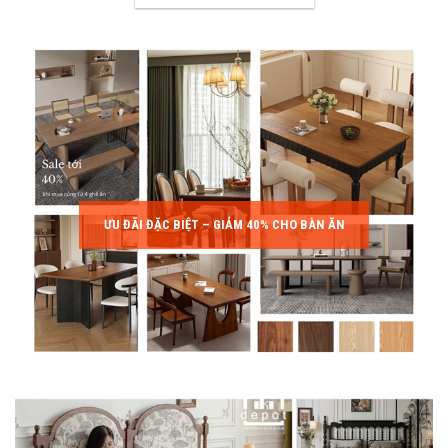
ƯU ĐÃI ĐẶC BIỆT – GIẢM 40% CHO BÀN ĂN