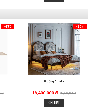
-20%
GHẾ SOFA JAPANJI 01
20,000,000 đ
0 đ
CHI TIẾT