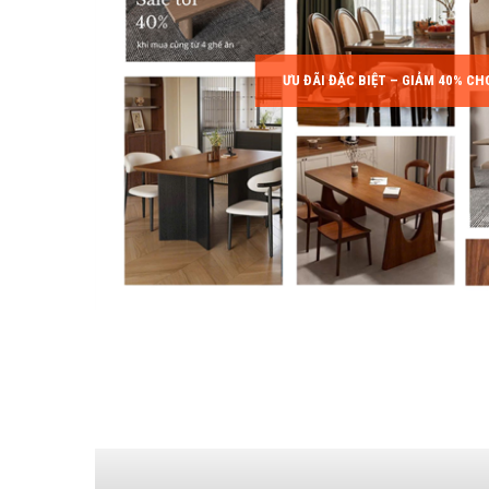
ƯU ĐÃI ĐẶC BIỆT – GIẢM 40% CH