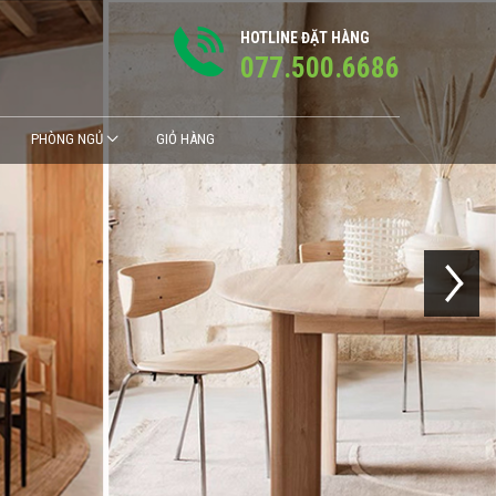
HOTLINE ĐẶT HÀNG
077.500.6686
PHÒNG NGỦ
GIỎ HÀNG