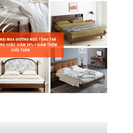
MẠI MUA GIƯỜNG NGỦ: TẶNG TAB
NG HOẶC GIẢM 20% + GIẢM THÊM
CUỐI TUẦN