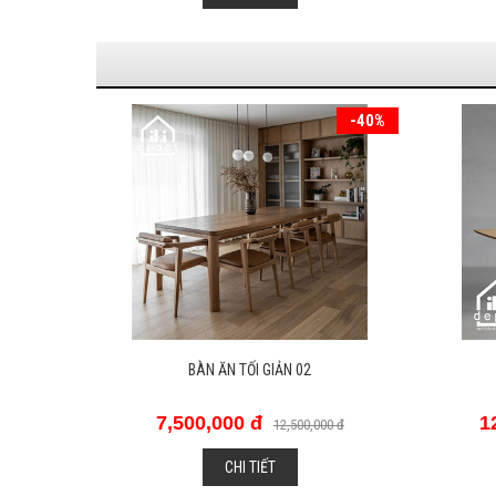
-40%
-40%
BÀN ĂN 11
12,000,000 đ
1
0 đ
20,000,000 đ
CHI TIẾT