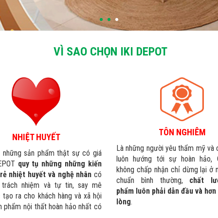
VÌ SAO CHỌN IKI DEPOT
TÔN NGHIÊM
NHIỆT HUYẾT
Là những người yêu thẩm mỹ và 
a những sản phẩm thật sự có giá
luôn hướng tới sự hoàn hảo, 
 DEPOT
quy tụ những những kiến
không chấp nhận chỉ dừng lại ở 
trẻ nhiệt huyết và nghệ nhân
có
chuẩn bình thường,
chất l
n trách nhiệm và tự tin, say mê
phẩm luôn phải dẫn đầu và hơn 
 tạo ra cho khách hàng và xã hội
lòng
.
 phẩm nội thất hoàn hảo nhất có