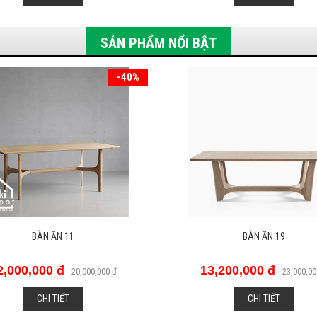
SẢN PHẨM NỔI BẬT
-43%
BÀN ĂN 19
Giường Amélie
3,200,000 đ
18,400,000 đ
23,000,000 đ
23,000,00
CHI TIẾT
CHI TIẾT