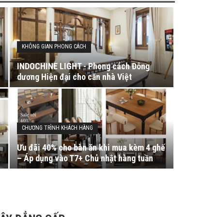
KHÔNG GIAN PHONG CÁCH
INDOCHINE LIGHT - Phong cách Đông
dương Hiện đại cho căn nhà Việt
CHƯƠNG TRÌNH KHÁCH HÀNG
Ưu đãi 40% cho bàn ăn khi mua kèm 4 ghế
– Áp dụng vào T7+ Chủ nhật hàng tuần