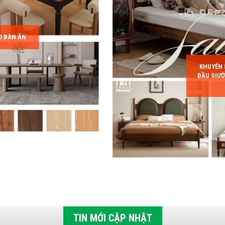
O BÀN ĂN
KHUYẾN 
ĐẦU GIƯỜ
TIN MỚI CẬP NHẬT