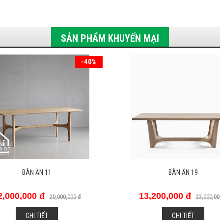
SẢN PHẨM KHUYẾN MẠI
-43%
BÀN ĂN 19
GHẾ SOFA JAPANJI 01
3,200,000 đ
20,000,000 đ
23,000,000 đ
CHI TIẾT
CHI TIẾT