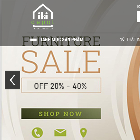
I
DANH MỤC SẢN PHẨM
NỘI THẤT I