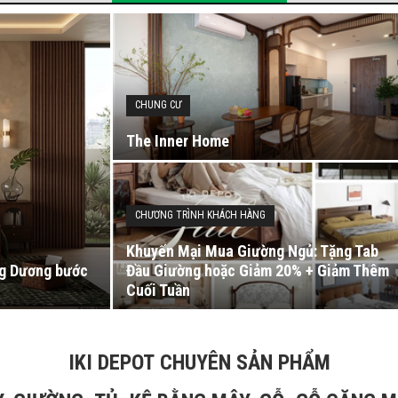
CHUNG CƯ
The Inner Home
CHƯƠNG TRÌNH KHÁCH HÀNG
Khuyến Mại Mua Giường Ngủ: Tặng Tab
ng Dương bước
Đầu Giường hoặc Giảm 20% + Giảm Thêm
Cuối Tuần
IKI DEPOT CHUYÊN SẢN PHẨM