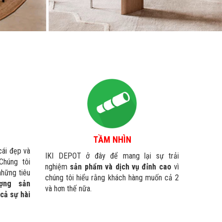
TẦM NHÌN
cái đẹp và
IKI DEPOT ở đây để mang lại sự trải
Chúng tôi
nghiệm
sản phẩm và dịch vụ đỉnh cao
vì
những tiêu
chúng tôi hiểu rằng khách hàng muốn cả 2
ượng sản
và hơn thế nữa.
cả sự hài