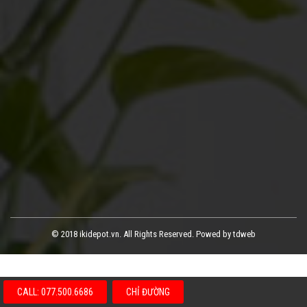
© 2018 ikidepot.vn. All Rights Reserved.
Powed by tdweb
CALL: 077.500.6686
CHỈ ĐƯỜNG