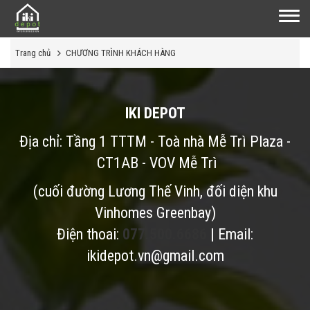
Trang chủ
CHƯƠNG TRÌNH KHÁCH HÀNG
IKI DEPOT
Địa chỉ: Tầng 1 TTTM - Toà nhà Mễ Trì Plaza -
CT1AB - VOV Mễ Trì
(cuối đường Lương Thế Vinh, đối diện khu
Vinhomes Greenbay)
Điện thoai:
077.500.6686
| Email:
ikidepot.vn@gmail.com