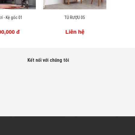
RƯỢU 05
TỦ RƯỢU 04
ên hệ
20,000,000 đ
Kết nối với chúng tôi