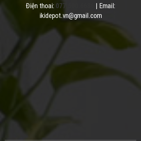
Điện thoai:
077.500.6686
| Email:
ikidepot.vn@gmail.com