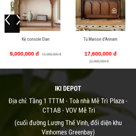
lan
Tủ Maison d’Annam
KỆ SÁCH 55
17,600,000 đ
18,000,000 
2,000,000 đ
22,000,000 đ
IKI DEPOT
Địa chỉ: Tầng 1 TTTM - Toà nhà Mễ Trì Plaza -
CT1AB - VOV Mễ Trì
(cuối đường Lương Thế Vinh, đối diện khu
Vinhomes Greenbay)