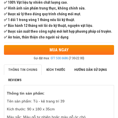
✅ 100% Vật liệu tự nhiên chất lượng cao.
✅ Hình ảnh sản phẩm trung thực, không chỉnh sửa.
✅ Được xử lý theo đúng quy trình chống mối mọt.
✅ 1 đổi 1 trong vòng 1 tháng nếu lỗi kỹ thuật.
✅ Bảo hành 12 tháng với lỗi do kỹ thuật, nguyên vật liệu.
✅ Được sản xuất theo công nghệ mới kết hợp phương pháp cổ truyền.
✅ An toàn, thân thiện cho người sử dụng
MUA NGAY
Gọi đặt mua:
077.500.6686
(7:30-22:00)
THÔNG TIN CHUNG
KÍCH THƯỚC
HƯỚNG DẪN SỬ DỤNG
REVIEWS
Thông tin sản phẩm:
Tên sản phẩm: Tủ - kệ trang trí 39
Kích thước: 90 x 180 x 35cm
Màu sắc: Màu gỗ tự nhiên hoặc màu gỗ óc chó