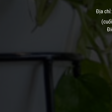
Địa chỉ
(cuố
Đi