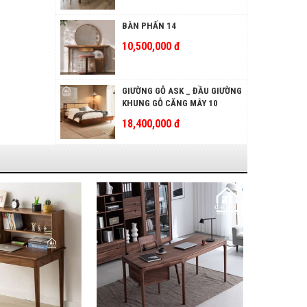
BÀN PHẤN 14
10,500,000 đ
GIƯỜNG GỖ ASK _ ĐẦU GIƯỜNG
KHUNG GỖ CĂNG MÂY 10
18,400,000 đ