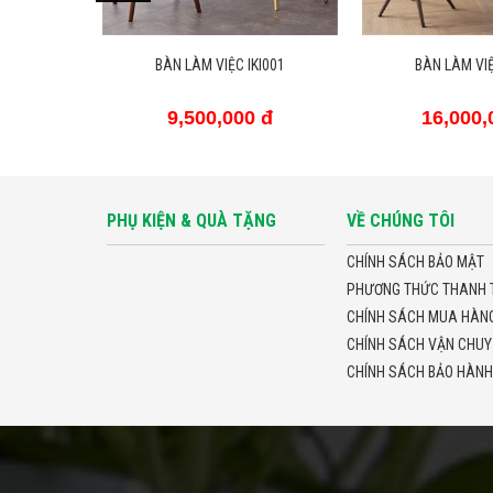
I003
BÀN LÀM VIỆC IKI001
BÀN LÀM VIỆ
 đ
9,500,000 đ
16,000,
PHỤ KIỆN & QUÀ TẶNG
VỀ CHÚNG TÔI
CHÍNH SÁCH BẢO MẬT
PHƯƠNG THỨC THANH 
CHÍNH SÁCH MUA HÀNG 
CHÍNH SÁCH VẬN CHUY
CHÍNH SÁCH BẢO HÀNH