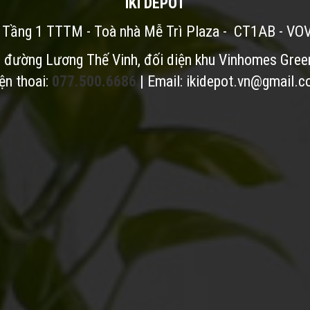
IKI DEPOT
: Tầng 1 TTTM - Toà nhà Mễ Trì Plaza - CT1AB - VO
i đường Lương Thế Vinh, đối diện khu Vinhomes Gree
ện thoai:
077.500.6686
| Email:
ikidepot.vn@gmail.