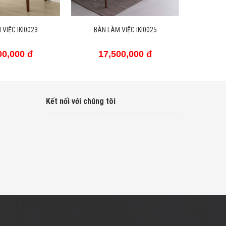
VIỆC IKI0023
BÀN LÀM VIỆC IKI0025
BÀN 
00,000 đ
17,500,000 đ
1
Kết nối với chúng tôi