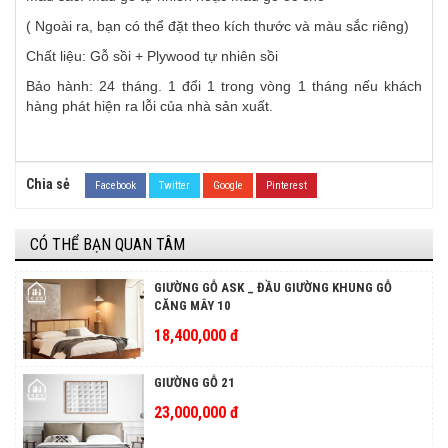
( Ngoài ra, bạn có thể đặt theo kích thước và màu sắc riêng)
Chất liệu:
Gỗ sồi + Plywood tự nhiên sồi
Bảo hành: 24 tháng. 1 đổi 1 trong vòng 1 tháng nếu khách
hàng phát hiện ra lỗi của nhà sản xuất.
Chia sẻ
Facebook
Twitter
Google
Pinterest
CÓ THỂ BẠN QUAN TÂM
GIƯỜNG GỖ ASK _ ĐẦU GIƯỜNG KHUNG GỖ
CĂNG MÂY 10
18,400,000 đ
GIƯỜNG GỖ 21
23,000,000 đ