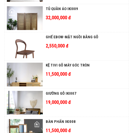
TỦ QUẦN ÁO IKI009
32,000,000 đ
GHẾ EBOW-MẶT NGỒI BẰNG GỖ
2,550,000 đ
KỆ TIVI GỖ MÂY GÓC TRÒN
11,500,000 đ
GIƯỜNG GỖ IKI007
19,000,000 đ
BÀN PHẤN IKI008
11,500,000 đ