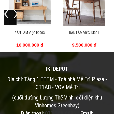
ỆC IKI003
BÀN LÀM VIỆC IKI001
BÀN LÀM VIỆC 
,000 đ
9,500,000 đ
16,000,0
IKI DEPOT
Địa chỉ: Tầng 1 TTTM - Toà nhà Mễ Trì Plaza -
CT1AB - VOV Mễ Trì
(cuối đường Lương Thế Vinh, đối diện khu
Vinhomes Greenbay)
Điện thoai:
077.500.6686
| Email: