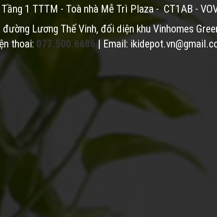
: Tầng 1 TTTM - Toà nhà Mễ Trì Plaza - CT1AB - VO
i đường Lương Thế Vinh, đối diện khu Vinhomes Gree
ện thoai:
077.500.6686
| Email:
ikidepot.vn@gmail.