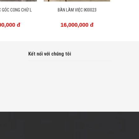
VIỆC IKI0023
BÀN LÀM VIỆC IKI0025
BÀN 
00,000 đ
17,500,000 đ
1
Kết nối với chúng tôi