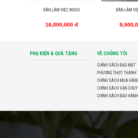
I003
BÀN LÀM VIỆC IKI001
BÀN LÀM VIỆ
 đ
9,500,000 đ
16,000,
PHỤ KIỆN & QUÀ TẶNG
VỀ CHÚNG TÔI
CHÍNH SÁCH BẢO MẬT
PHƯƠNG THỨC THANH 
CHÍNH SÁCH MUA HÀNG 
CHÍNH SÁCH VẬN CHUY
CHÍNH SÁCH BẢO HÀNH