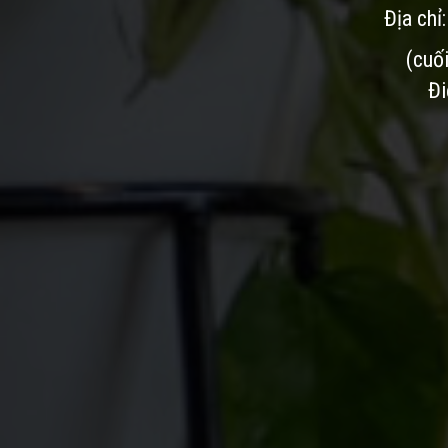
Địa chỉ
(cuố
Đi