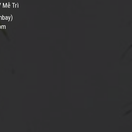
V Mễ Trì
nbay)
com