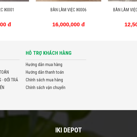
C IKI006
BÀN LÀM VIỆC GÓC CONG CHỮ L
BÀN LÀM 
000 đ
12,500,000 đ
16,0
HỖ TRỢ KHÁCH HÀNG
Hướng dẫn mua hàng
TOÁN
Hướng dẫn thanh toán
- ĐỔI TRẢ
Chính sách mua hàng
ỂN
Chính sách vận chuyển
IKI DEPOT