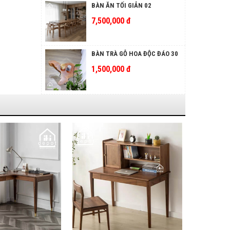
BÀN ĂN TỐI GIẢN 02
7,500,000 đ
BÀN TRÀ GỖ HOA ĐỘC ĐÁO 30
1,500,000 đ