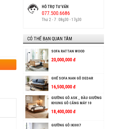
HỖ TRỢ TƯ VẤN
077.500.6686
Thứ 2 - 7 : 08g30 - 17g30
CÓ THỂ BẠN QUAN TÂM
SOFA RATTAN WOOD
20,000,000 đ
GHẾ SOFA NAN GỖ DEDAR
16,500,000 đ
GIƯỜNG GỖ ASK _ ĐẦU GIƯỜNG
KHUNG GỖ CĂNG MÂY 10
18,400,000 đ
GIƯỜNG GỖ IKI007