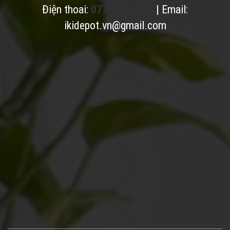
Điện thoai:
077.500.6686
| Email:
ikidepot.vn@gmail.com