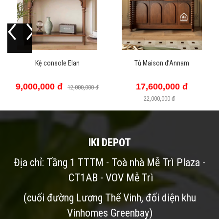
console Elan
Tủ Maison d’Annam
KỆ S
00 đ
17,600,000 đ
18,00
12,000,000 đ
22,000,000 đ
IKI DEPOT
Địa chỉ: Tầng 1 TTTM - Toà nhà Mễ Trì Plaza -
CT1AB - VOV Mễ Trì
(cuối đường Lương Thế Vinh, đối diện khu
Vinhomes Greenbay)