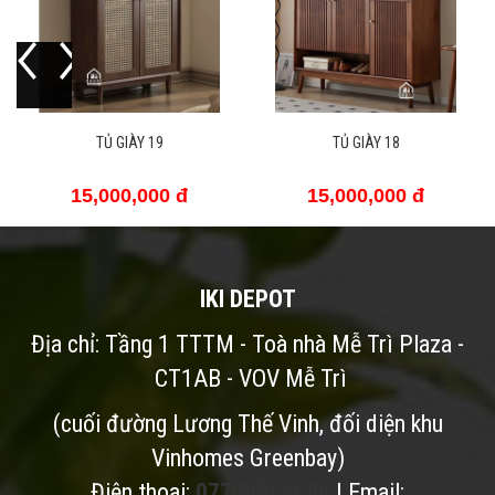
Y 19
TỦ GIÀY 18
TỦ GIÀY 1
,000 đ
15,000,000 đ
15,000,0
IKI DEPOT
Địa chỉ: Tầng 1 TTTM - Toà nhà Mễ Trì Plaza -
CT1AB - VOV Mễ Trì
(cuối đường Lương Thế Vinh, đối diện khu
Vinhomes Greenbay)
Điện thoai:
077.500.6686
| Email: