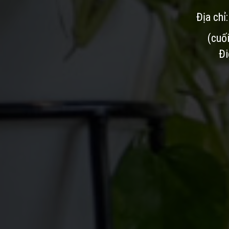
Địa chỉ
(cuố
Đi