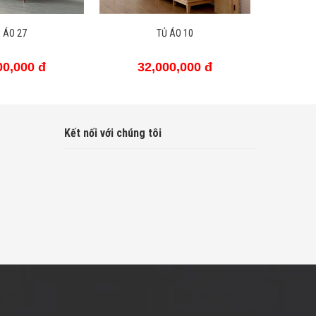
 ÁO 10
TỦ QUẦN ÁO IKI004
TỦ
00,000 đ
32,000,000 đ
3
Kết nối với chúng tôi