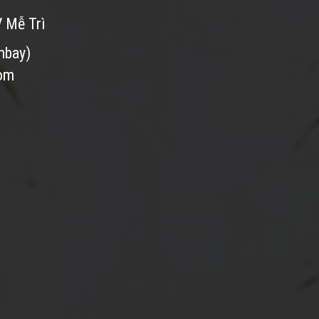
V Mễ Trì
nbay)
com