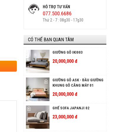
HỖ TRỢ TƯ VẤN
077.500.6686
Thứ 2 - 7 : 08g30 - 17g30
CÓ THỂ BẠN QUAN TÂM
GIƯỜNG GỖ IKI003
20,000,000 đ
GIƯỜNG GỖ ASK - ĐẦU GIƯỜNG
KHUNG GỖ CĂNG MÂY 01
20,000,000 đ
GHẾ SOFA JAPANJI 02
23,000,000 đ