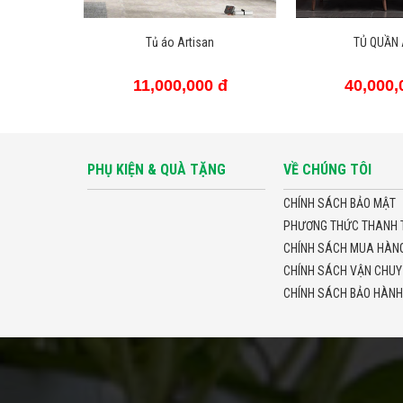
n
TỦ QUẦN ÁO 23
TỦ ÁO
 đ
40,000,000 đ
32,000,
PHỤ KIỆN & QUÀ TẶNG
VỀ CHÚNG TÔI
CHÍNH SÁCH BẢO MẬT
PHƯƠNG THỨC THANH 
CHÍNH SÁCH MUA HÀNG 
CHÍNH SÁCH VẬN CHUY
CHÍNH SÁCH BẢO HÀNH