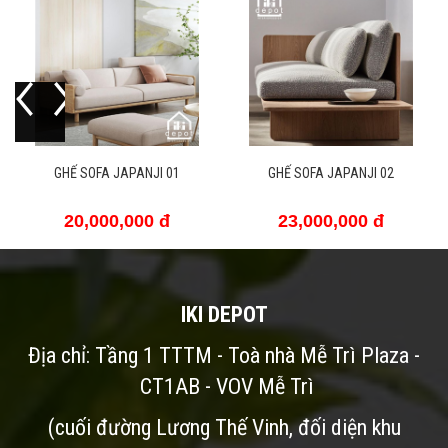
APANJI 01
GHẾ SOFA JAPANJI 02
SOFA RATTAN
,000 đ
23,000,000 đ
20,000,0
IKI DEPOT
Địa chỉ: Tầng 1 TTTM - Toà nhà Mễ Trì Plaza -
CT1AB - VOV Mễ Trì
(cuối đường Lương Thế Vinh, đối diện khu