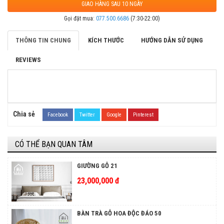
GIAO HÀNG SAU 10 NGÀY
Gọi đặt mua:
077.500.6686
(7:30-22:00)
THÔNG TIN CHUNG
KÍCH THƯỚC
HƯỚNG DẪN SỬ DỤNG
REVIEWS
Chia sẻ
Facebook
Twitter
Google
Pinterest
CÓ THỂ BẠN QUAN TÂM
GIƯỜNG GỖ 21
23,000,000 đ
BÀN TRÀ GỖ HOA ĐỘC ĐÁO 50