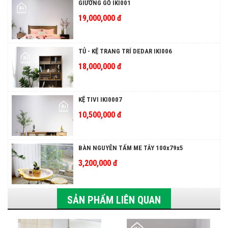
GIƯỜNG GỖ IKI001
19,000,000 đ
TỦ - KỆ TRANG TRÍ DEDAR IKI006
18,000,000 đ
KỆ TIVI IKI0007
10,500,000 đ
BÀN NGUYÊN TẤM ME TÂY 100x79x5
3,200,000 đ
SẢN PHẨM LIÊN QUAN