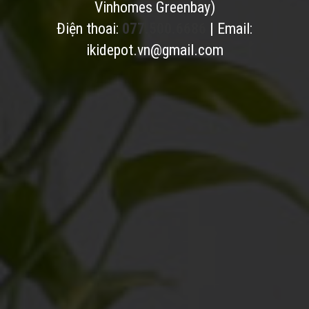
Vinhomes Greenbay)
Điện thoai:
077.500.6686
| Email:
ikidepot.vn@gmail.com