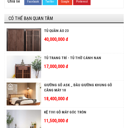
Chia sẻ
Facebook
Twitter
Google
Pinterest
CÓ THỂ BẠN QUAN TÂM
TỦ QUẦN ÁO 23
40,000,000 đ
TỦ TRANG TRÍ - TỦ THỜ CÁNH NAN
17,000,000 đ
GIƯỜNG GỖ ASK _ ĐẦU GIƯỜNG KHUNG GỖ
CĂNG MÂY 10
18,400,000 đ
KỆ TIVI GỖ MÂY GÓC TRÒN
11,500,000 đ