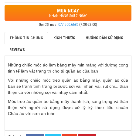
MUA NGAY
NHẬN HÀNG SAU 7 NGÀY
Gọi đặt mua:
077.500.6686
(7:30-22:00)
THÔNG TIN CHUNG
KÍCH THƯỚC
HƯỚNG DẪN SỬ DỤNG
REVIEWS
Những chiếc móc áo làm bằng mây mịn màng với đường cong
tinh tế làm vật trang trí cho tủ quần áo của bạn
Với những chiếc móc treo quần áo bằng mây, quần áo của
bạn sẽ tránh tình trạng bị xước sợi vải, nhăn vai, rút chỉ... thân
thiện cả với những sợi vải nhạy cảm nhất.
Móc treo áo quần áo bằng mây thanh lịch, sang trọng và thân
thiện với người sử dụng được xử lý kỹ theo tiêu chuẩn
Châu âu với sơn an toàn.