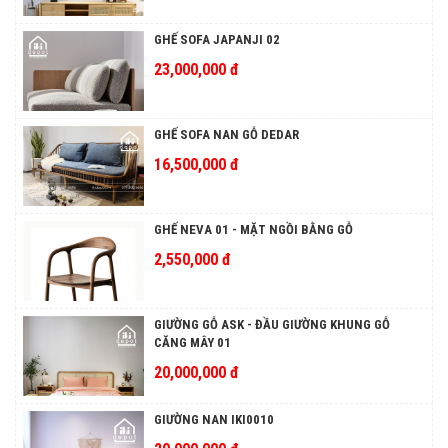
GHẾ SOFA JAPANJI 02
23,000,000 đ
GHẾ SOFA NAN GỖ DEDAR
16,500,000 đ
GHẾ NEVA 01 - MẶT NGỒI BẰNG GỖ
2,550,000 đ
GIƯỜNG GỖ ASK - ĐẦU GIƯỜNG KHUNG GỖ
CĂNG MÂY 01
20,000,000 đ
GIƯỜNG NAN IKI0010