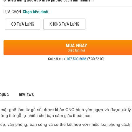
✅ Kiểu dáng độc đáo theo phong cách Minimalism
LỰA CHỌN:
Chọn bên dưới
CÓ TỰA LƯNG
KHÔNG TỰA LƯNG
MUA NGAY
Giao tận nơi
Gọi đặt mua:
077.500.6686
(7:30-22:00)
 DỤNG
REVIEWS
i mặt ghế làm từ gỗ sồi được khắc CNC hình yên ngựa và được xử lý
ừng thớ gỗ tự nhiên cho bạn cảm giác thoải mái.
p, văn phòng, ban công và có thể kết hợp với nhiều loại phong cách n