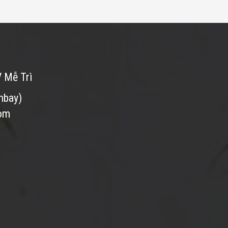
V Mễ Trì
nbay)
com