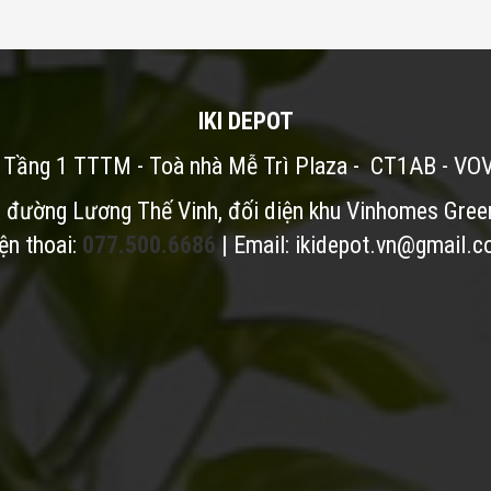
IKI DEPOT
: Tầng 1 TTTM - Toà nhà Mễ Trì Plaza - CT1AB - VO
i đường Lương Thế Vinh, đối diện khu Vinhomes Gree
ện thoai:
077.500.6686
| Email:
ikidepot.vn@gmail.