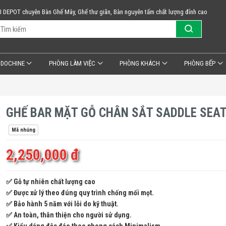
KI DEPOT chuyên Bàn Ghế Mây, Ghế thư giãn, Bàn nguyên tấm chất lượng đỉnh cao
NDOCHINE
PHÒNG LÀM VIỆC
PHÒNG KHÁCH
PHÒNG BẾP
GHẾ BAR MẶT GỖ CHÂN SẮT SADDLE SEA
Mã nhúng
2,250,000 đ
✅ Gỗ tự nhiên chất lượng cao
✅ Được xử lý theo đúng quy trình chống mối mọt.
✅ Bảo hành 5 năm với lỗi do kỹ thuật.
✅ An toàn, thân thiện cho người sử dụng.