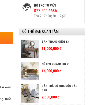
HỖ TRỢ TƯ VẤN
077.500.6686
Thứ 2 - 7 : 08g30 - 17g30
CÓ THỂ BẠN QUAN TÂM
BÀN TRANG ĐIỂM 13
11,000,000 đ
KỆ TIVI DEDAR IKI001
14,000,000 đ
BÀN TRÀ GỖ HOA ĐỘC ĐÁO
 bề mặt
D90
2,500,000 đ
ội thất