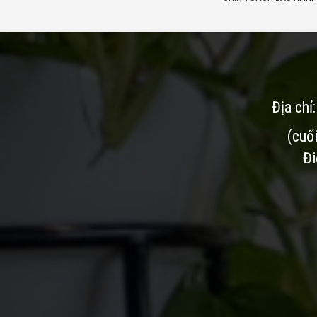
Địa chỉ
(cuố
Đi