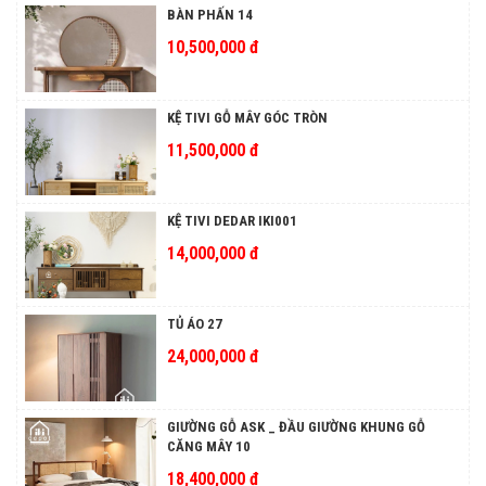
BÀN PHẤN 14
10,500,000 đ
KỆ TIVI GỖ MÂY GÓC TRÒN
11,500,000 đ
KỆ TIVI DEDAR IKI001
14,000,000 đ
TỦ ÁO 27
24,000,000 đ
GIƯỜNG GỖ ASK _ ĐẦU GIƯỜNG KHUNG GỖ
CĂNG MÂY 10
18,400,000 đ