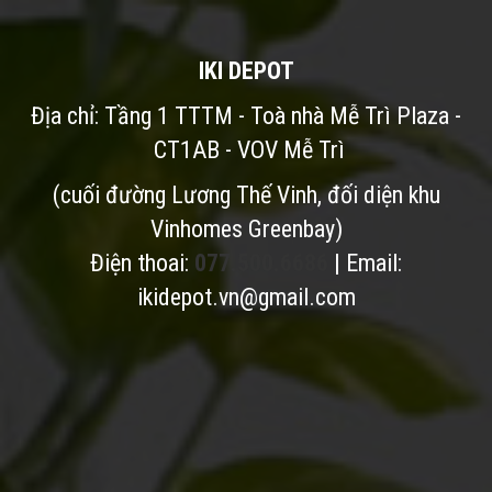
IKI DEPOT
Địa chỉ: Tầng 1 TTTM - Toà nhà Mễ Trì Plaza -
CT1AB - VOV Mễ Trì
(cuối đường Lương Thế Vinh, đối diện khu
Vinhomes Greenbay)
Điện thoai:
077.500.6686
| Email:
ikidepot.vn@gmail.com