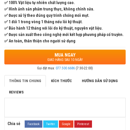
✅ 100% Vật liệu tự nhiên chất lượng cao.
✅ Hình ảnh sản phẩm trung thực, không chỉnh sửa.
✅ Được xử lý theo đúng quy trình chống mối mọt.
✅ 1 đổi 1 trong vòng 1 tháng nếu lỗi kỹ thuật.
✅ Bảo hành 12 tháng với lỗi do kỹ thuật, nguyên vật liệu.
✅ Được sản xuất theo công nghệ mới kết hợp phương pháp cổ truyền.
✅ An toàn, thân thiện cho người sử dụng
MUA NGAY
GIAO HÀNG SAU 10 NGÀY
Gọi đặt mua:
077.500.6686
(7:30-22:00)
THÔNG TIN CHUNG
KÍCH THƯỚC
HƯỚNG DẪN SỬ DỤNG
REVIEWS
Chia sẻ
Facebook
Twitter
Google
Pinterest