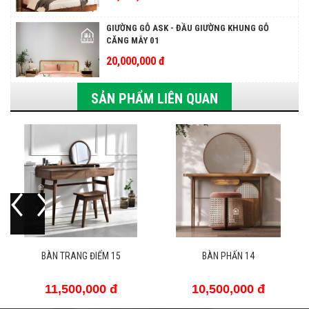
GIƯỜNG GỖ ASK - ĐẦU GIƯỜNG KHUNG GỖ
CĂNG MÂY 01
20,000,000 đ
SẢN PHẨM LIÊN QUAN
15
BÀN PHẤN 14
BÀN TRANG ĐIỂM 12
đ
10,500,000 đ
10,500,000 đ