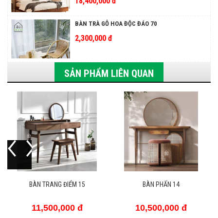
18,400,000 đ
BÀN TRÀ GỖ HOA ĐỘC ĐÁO 70
2,300,000 đ
SẢN PHẨM LIÊN QUAN
RANG ĐIỂM 15
BÀN PHẤN 14
BÀN TRAN
500,000 đ
10,500,000 đ
10,50