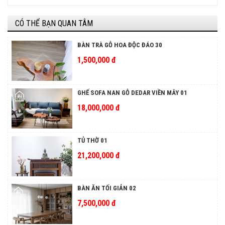
CÓ THỂ BẠN QUAN TÂM
BÀN TRÀ GỖ HOA ĐỘC ĐÁO 30
1,500,000 đ
GHẾ SOFA NAN GỖ DEDAR VIỀN MÂY 01
18,000,000 đ
TỦ THỜ 01
21,200,000 đ
BÀN ĂN TỐI GIẢN 02
7,500,000 đ