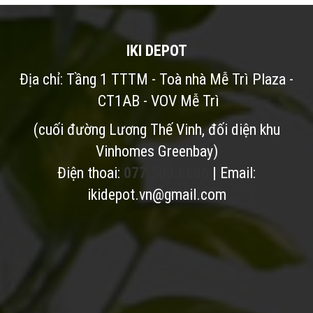
IKI DEPOT
Địa chỉ: Tầng 1 TTTM - Toà nhà Mễ Trì Plaza -
CT1AB - VOV Mễ Trì
(cuối đường Lương Thế Vinh, đối diện khu
Vinhomes Greenbay)
Điện thoai:
077.500.6686
| Email:
ikidepot.vn@gmail.com