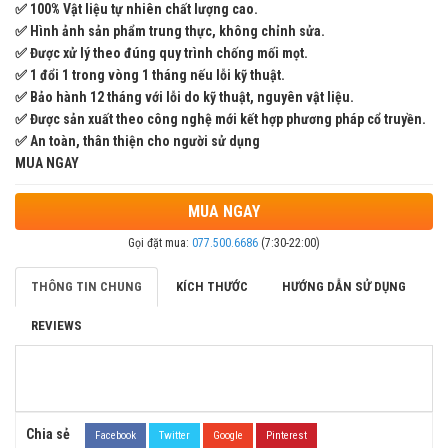
✅ 100% Vật liệu tự nhiên chất lượng cao.
✅ Hình ảnh sản phẩm trung thực, không chỉnh sửa.
✅ Được xử lý theo đúng quy trình chống mối mọt.
✅ 1 đổi 1 trong vòng 1 tháng nếu lỗi kỹ thuật.
✅ Bảo hành 12 tháng với lỗi do kỹ thuật, nguyên vật liệu.
✅ Được sản xuất theo công nghệ mới kết hợp phương pháp cổ truyền.
✅ An toàn, thân thiện cho người sử dụng
MUA NGAY
MUA NGAY
Gọi đặt mua:
077.500.6686
(7:30-22:00)
THÔNG TIN CHUNG
KÍCH THƯỚC
HƯỚNG DẪN SỬ DỤNG
REVIEWS
Chia sẻ
Facebook
Twitter
Google
Pinterest