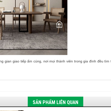
g gian giao tiếp ấm cúng, nơi mọi thành viên trong gia đình đều tìm 
SẢN PHẨM LIÊN QUAN