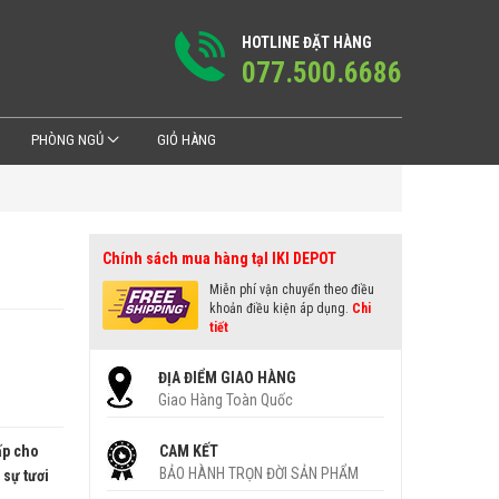
HOTLINE ĐẶT HÀNG
077.500.6686
PHÒNG NGỦ
GIỎ HÀNG
Chính sách mua hàng tạI IKI DEPOT
Miễn phí vận chuyển theo điều
khoản điều kiện áp dụng.
Chi
tiết
ĐỊA ĐIỂM GIAO HÀNG
Giao Hàng Toàn Quốc
ấp cho
CAM KẾT
BẢO HÀNH TRỌN ĐỜI SẢN PHẨM
sự tươi