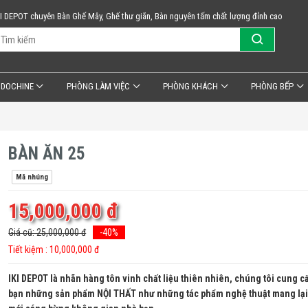
KI DEPOT chuyên Bàn Ghế Mây, Ghế thư giãn, Bàn nguyên tấm chất lượng đỉnh cao
NDOCHINE
PHÒNG LÀM VIỆC
PHÒNG KHÁCH
PHÒNG BẾP
BÀN ĂN 25
Mã nhúng
15,000,000 đ
Giá cũ: 25,000,000 đ
-40%
Tiết kiệm :
10,000,000 đ
IKI DEPOT là nhãn hàng tôn vinh chất liệu thiên nhiên, chúng tôi cung c
bạn những sản phẩm NỘI THẤT như những tác phẩm nghệ thuật mang lại 