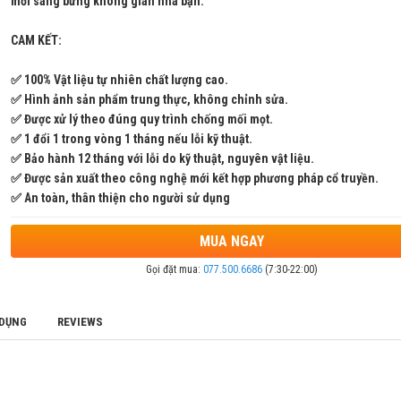
mới sáng bừng không gian nhà bạn.
CAM KẾT:
✅ 100% Vật liệu tự nhiên chất lượng cao.
✅ Hình ảnh sản phẩm trung thực, không chỉnh sửa.
✅ Được xử lý theo đúng quy trình chống mối mọt.
✅ 1 đổi 1 trong vòng 1 tháng nếu lỗi kỹ thuật.
✅ Bảo hành 12 tháng với lỗi do kỹ thuật, nguyên vật liệu.
✅ Được sản xuất theo công nghệ mới kết hợp phương pháp cổ truyền.
✅ An toàn, thân thiện cho người sử dụng
MUA NGAY
Gọi đặt mua:
077.500.6686
(7:30-22:00)
 DỤNG
REVIEWS