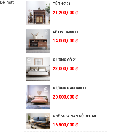
. Bề mặt
TỦ THỜ 01
21,200,000 đ
KỆ TIVI IKI0011
14,000,000 đ
GIƯỜNG GỖ 21
23,000,000 đ
GIƯỜNG NAN IKI0010
20,000,000 đ
GHẾ SOFA NAN GỖ DEDAR
16,500,000 đ